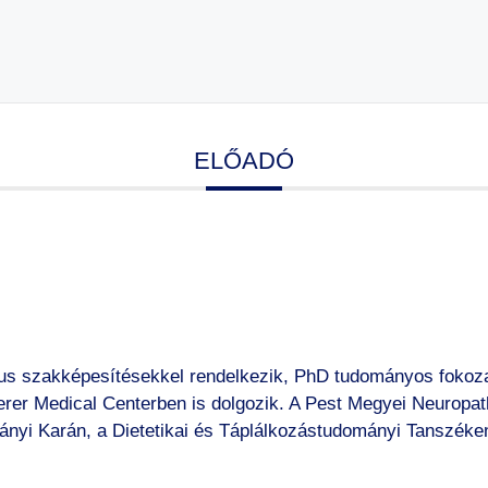
ELŐADÓ
gus szakképesítésekkel rendelkezik, PhD tudományos fokozato
r Medical Centerben is dolgozik. A Pest Megyei Neuropath
i Karán, a Dietetikai és Táplálkozástudományi Tanszéke