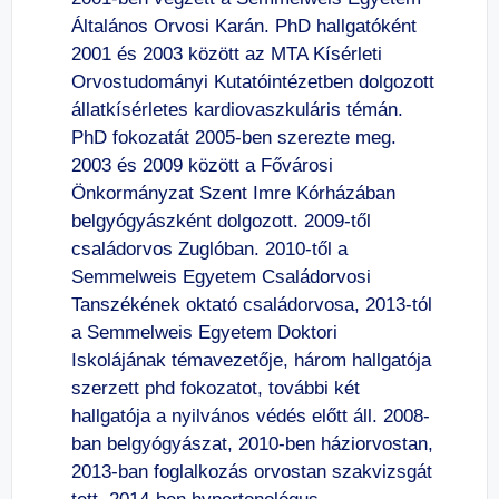
Általános Orvosi Karán. PhD hallgatóként
2001 és 2003 között az MTA Kísérleti
Orvostudományi Kutatóintézetben dolgozott
állatkísérletes kardiovaszkuláris témán.
PhD fokozatát 2005-ben szerezte meg.
2003 és 2009 között a Fővárosi
Önkormányzat Szent Imre Kórházában
belgyógyászként dolgozott. 2009-től
családorvos Zuglóban. 2010-től a
Semmelweis Egyetem Családorvosi
Tanszékének oktató családorvosa, 2013-tól
a Semmelweis Egyetem Doktori
Iskolájának témavezetője, három hallgatója
szerzett phd fokozatot, további két
hallgatója a nyilvános védés előtt áll. 2008-
ban belgyógyászat, 2010-ben háziorvostan,
2013-ban foglalkozás orvostan szakvizsgát