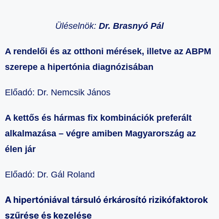
Üléselnök:
Dr. Brasnyó Pál
A rendelői és az otthoni mérések, illetve az ABPM
szerepe a hipertónia diagnózisában
Előadó:
Dr. Nemcsik János
A kettős és hármas fix kombinációk preferált
alkalmazása – végre amiben Magyarország az
élen jár
Előadó:
Dr. Gál Roland
A hipertóniával társuló érkárosító rizikófaktorok
szűrése és kezelése