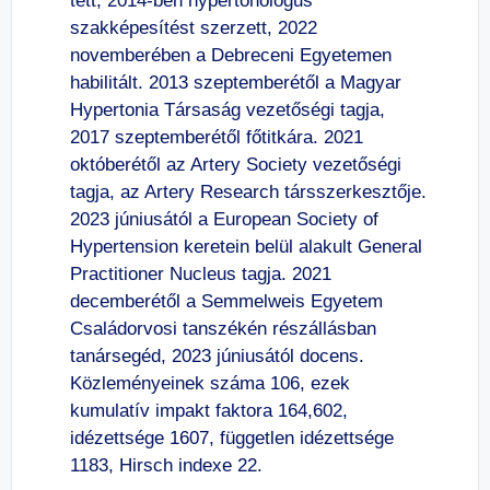
tett, 2014-ben hypertonológus
szakképesítést szerzett, 2022
novemberében a Debreceni Egyetemen
habilitált. 2013 szeptemberétől a Magyar
Hypertonia Társaság vezetőségi tagja,
2017 szeptemberétől főtitkára. 2021
októberétől az Artery Society vezetőségi
tagja, az Artery Research társszerkesztője.
2023 júniusától a European Society of
Hypertension keretein belül alakult General
Practitioner Nucleus tagja. 2021
decemberétől a Semmelweis Egyetem
Családorvosi tanszékén részállásban
tanársegéd, 2023 júniusától docens.
Közleményeinek száma 106, ezek
kumulatív impakt faktora 164,602,
idézettsége 1607, független idézettsége
1183, Hirsch indexe 22.